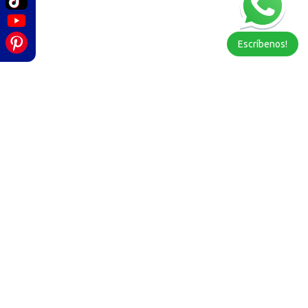
Escríbenos!
3104687863
principal@euroserviciosltda.com
Politica de tratamiento de datos
©
2026
Euroservicios. Todos los derechos reservados.
Hecho con 🤍 por