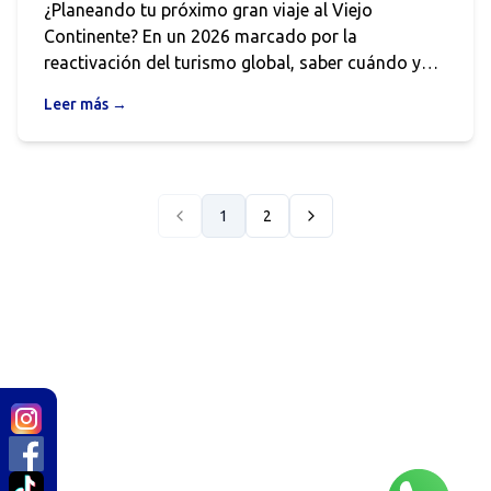
¿Planeando tu próximo gran viaje al Viejo
Continente? En un 2026 marcado por la
reactivación del turismo global, saber cuándo y
dónde comprar tus euros puede marcar la
Leer más →
diferencia en tu presupuesto. No dejes tu
tranquilidad financiera para el aeropuerto;
descubre cómo anticiparte a la TRM y asegurar las
mejores tasas en nuestras sedes de Medellín y el
1
2
Valle de Aburrá.